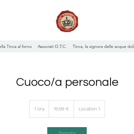
lla Tinca al forno
Associati O.T.C.
Tinca, la signora delle acque dol
Cuoco/a personale
19,99
euro
1 ora
1
19,99 €
Location 1
o
r
Prenota