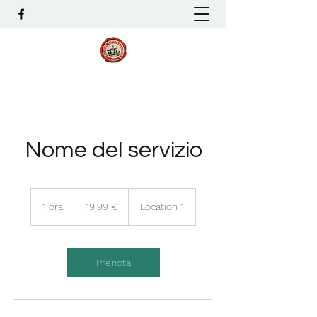
Nome del servizio
19,99
euro
1 ora
1
19,99 €
Location 1
o
r
Prenota